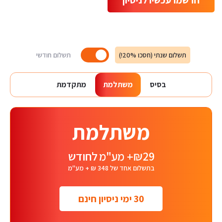
תשלום שנתי (חסכו 20%!)
תשלום חודשי
בסיס
משתלמת
מתקדמת
משתלמת
₪29+ מע"מ
לחודש
בתשלום אחד של 348 ₪ + מע"מ
30 ימי ניסיון חינם