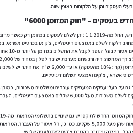
עלי העסקים והן על הלקוחות באופן שווה.
ש בעסקים – "חוק המזומן 6000"
על פי חוק המזומן החדש, החל מה-1.1.2019 ניתן לשלם לעסקים במזומן ר
כך, מחויב הלקוח לשלם באמצעים דיגיטליים, צ'ק או בכרטיס אשראי. 
עולה על 6,000 שקלים 
במזומן רק 1,200 במזומן (קרי: 10% מהעסקה) או עד 6,000 
רטיס אשראי, צ'קים ואמצעי תשלום דיגיטליים.
 גם על בעלי עסקים המעסיקים עובדים ומשלמים משכורות, כמובן. 
לתוקפו חייבים מעסיקים לשלם משכורות מעל 6,000 שקלים באמצעים ד
מתן צ'ק פתוח בעסקאות שהן מעל 5,000 שקלים. כמו כן, חל איסור על העב
קבל, במידה ומדובר בהסבת צ'קים לאדם/עסק שלישי.