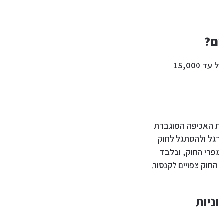
ם?
כאשר מדובר בעסקאות בין אנשים פרטיים חוק המזומנים החדש מתיר העברת סכומים של עד 15,000
לת האכיפה המוגברת
ן להתרגל ולהסתגל לחוק
לא צפויות סנקציות על מפרי החוק, ובלבד
וק צפויים לקנסות
ניות