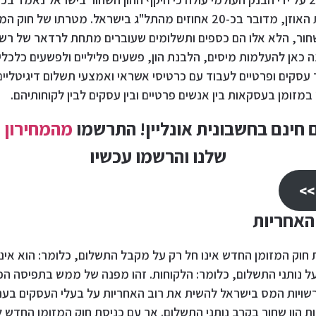
שקלים. כדי לסבר את האוזן, מדובר בכ-20 אחוזים מהתל"ג בישראל. מטרתו 
חור, הלא אלו הם כספים ותשלומים שעוברים מתחת לרדאר של רשוי
ה כאן להעלמות מיסים, הלבנת הון, פשעים פליליים ולפשעים כלכליי
עסקים ופרטיים לעבוד עם כרטיסי אשראי ואמצעי תשלום דיגיטליי
זומן בעסקאות בין אנשים פרטיים ובין עסקים לבין לקוחותיהם.
מהמחירון
ה
שלנו והרשמו עכשיו
>>
האחריות
 חוק המזומן החדש אינו חל רק על מקבל התשלום, כלומר: הוא אינו
על נותני התשלום, כלומר: הלקוחות. זהו מפנה של ממש בתפיסה הכ
רשויות המס בישראל להשית את רוב האחריות על בעלי העסקים בעת
רות הון שחור בקרב נותני התשלום. אך עם כניסת חוק המזומן החדש 