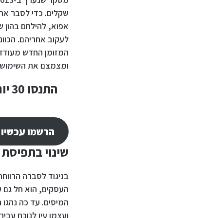
אפוא, להילחם בהון ש
לעקוב אחריהם. הכוונ
המזומן החדש מעודד 
ומצמצם את השימוש במ
התנסו 30 יום חינם בחשבונית אונליין! התרשמו
הרשמו עכשיו 
שינוי בתפיסת 
בניגוד לסברה הרווחת
העסקים, הוא חל גם 
המיסים. עד כה נהגו 
ועצמו עין לנוכח עבי