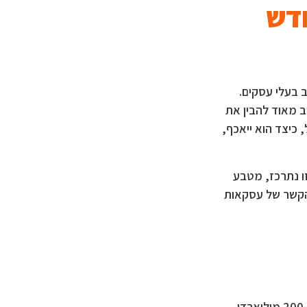
חדש
 שאלה בקרב בעלי עסקים.
לו תלך ותתעצם רק לקראת סוף שנת 2019, אך חשוב מאוד להבין את
 כיצד הוא ייאכף,
כתבה זו נתרכז, מטבע
הקשר של עסקאות
מסקר שנערך ב-2013 על ידי הבנק העולמי עולה כי היקף ההון השחור בישראל נאמד בכ-200 מיליארדי