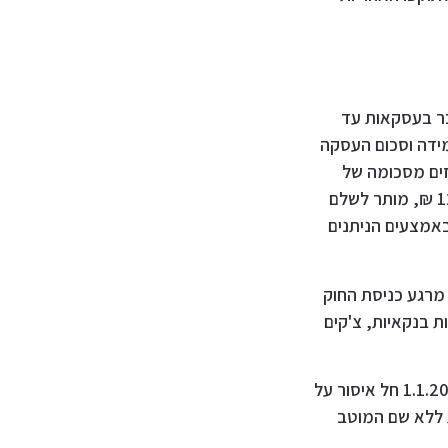
ק כאשר מדובר בעסקאות עד
במידה וסכום העסקה
אסור לבעל העסק לקבל את התשלום במזומן על יותר מ-10 אחוזים מסכומה של
העסקה. הנה דוגמה לצורך המחשה: היה ורכשתם מערכת ישיבה לסלון במחיר של 12,000 ₪, מותר לשלם
ש"ח. את היתר יש לשלם באמצעים הניתנים
מרגע כניסת החוק
יגיטליים, העברות בנקאיות, צ'קים
בנוסף, מרגע כניסת חוק המזומן החדש לתוקפו יש גם שינויים בתשלומי המחאות. מה-1.1.2019 חל איסור על
רת המחאות ללא שם המוטב